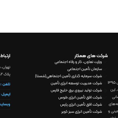
شرکت های همکار
ارتباط 
وزارت تعاون، کار و رفاه اجتماعی
ﺗﻬﺮان، 
سازمان تأمین اجتماعی
پلاک 2، طبقه سوم، کد پستی 1998797871
شرکت سرمایه گذاری تأمین اجتماهی(شستا)
زیرمجموعه‌های هلدینگ انرژی شستا، فعالیت خود را از سال ۱۳۹۵
شرکت مدیریت توسعه انرژی تأمین
تلفن :
 این
شرکت تولید نیروی برق خلیج فارس
ایمیل :
انی
شرکت افق تأمین انرژی طوس
ه‌های
وبسایت
شرکت افق تأمین انرژی پارس
مینی و
شرکت تأمین انرژی سبز کویر