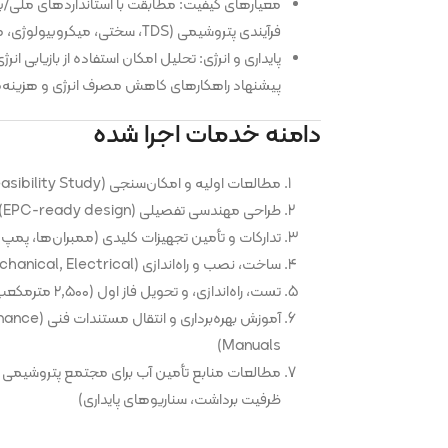
معیارهای کیفیت: مطابقت با استانداردهای ملی/بی
فرآیندی پتروشیمی (TDS، سختی، میکروبیولوژی، مواد آلی و فلزات).
پایداری و انرژی: تحلیل امکان استفاده از بازیابی ان
پیشنهاد راهکارهای کاهش مصرف انرژی و هزینه‌های 
دامنه خدمات اجرا شده
مطالعات اولیه و امکان‌سنجی (Feasibility Study)
طراحی مهندسی تفصیلی (EPC-ready design)
تدارکات و تأمین تجهیزات کلیدی (ممبران‌ها، پمپ
ساخت، نصب و راه‌اندازی (Civil, Mechanical, Electrical)
تست، راه‌اندازی، و تحویل فاز اول (۲,۵۰۰ مترمکعب/روز)
آموزش بهره‌برد
Manuals)
مطالعات منابع تأمین آب برای مجتمع پتروشیمی 
ظرفیت برداشت، سناریوهای پایداری)