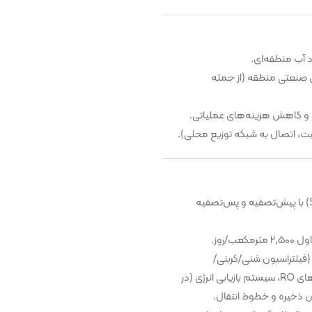
د آب منطقه‌ای.
ی صنعتی منطقه (از جمله
فیت، اتصال به شبکه توزیع محلی).
فناوری اصلی: واحد اسمز معکوس دریایی (SWRO) با پیش‌تصفیه و پس‌تصفیه
(فیلتراسیون شنی/کربنی/
آنتی‌اسکالانت)، پمپ‌های فشار بالا، بستهٔ ممبران‌های RO، سیستم بازیابی انرژی (در
ن ذخیره و خطوط انتقال.