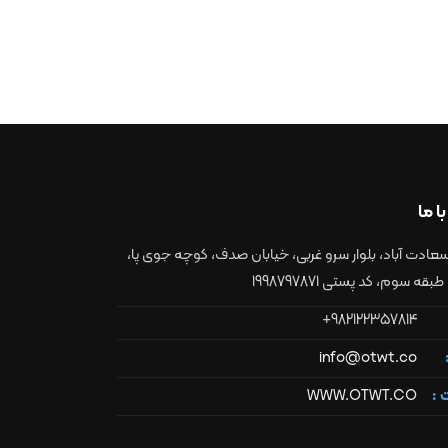
با ما
سعادت آباد، بلوار سرو غربی، خیابان صدف، کوچه جوی پا،
982122357814+
info@otwt.co
 :
WWW.OTWT.CO