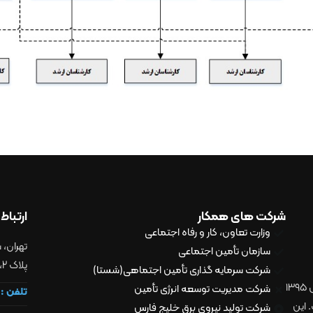
شرکت های همکار
ارتباط 
وزارت تعاون، کار و رفاه اجتماعی
ﺗﻬﺮان، 
سازمان تأمین اجتماعی
پلاک 2، طبقه سوم، کد پستی 1998797871
شرکت سرمایه گذاری تأمین اجتماهی(شستا)
زیرمجموعه‌های هلدینگ انرژی شستا، فعالیت خود را از سال ۱۳۹۵
شرکت مدیریت توسعه انرژی تأمین
تلفن :
 این
شرکت تولید نیروی برق خلیج فارس