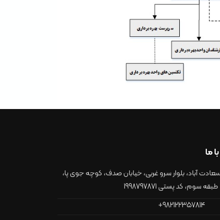
با ما
سعادت آباد، بلوار سرو غربی، خیابان صدف، کوچه جوی پا،
982122357814+