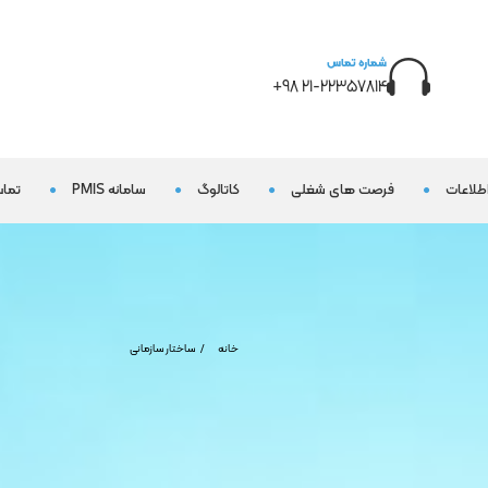
شماره تماس
21-22357814 98+
اطلاعات
فرصت های شغلی
کاتالوگ
سامانه PMIS
تماس
خانه
ساختار سازمانی