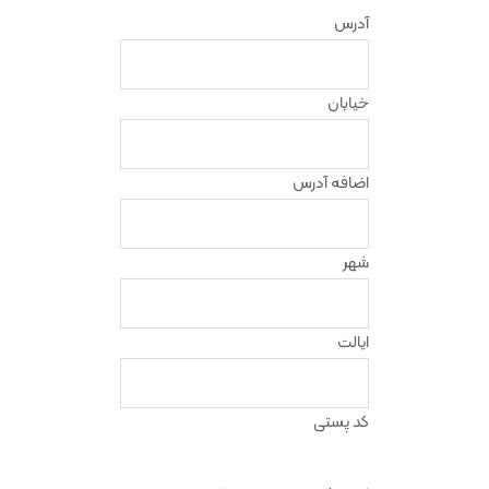
آدرس
خیابان
اضافه آدرس
شهر
ایالت
کد پستی