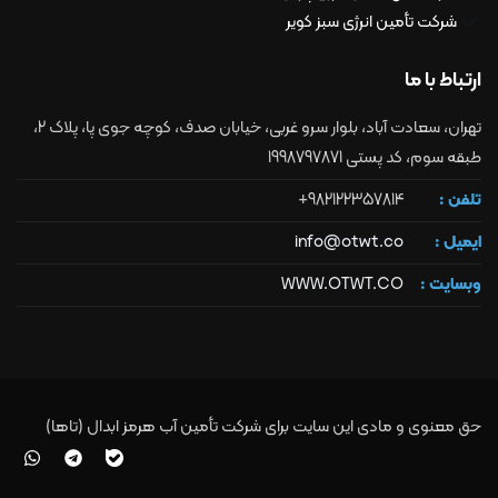
شرکت تأمین انرژی سبز کویر
ارتباط با ما
ﺗﻬﺮان، سعادت آباد، بلوار سرو غربی، خیابان صدف، کوچه جوی پا، پلاک 2،
طبقه سوم، کد پستی 1998797871
تلفن :
982122357814+
ایمیل :
info@otwt.co
وبسایت :
WWW.OTWT.CO
حق معنوی و مادی این سایت برای شرکت تأمین آب هرمز ابدال (تاها)